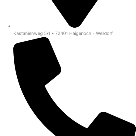
Kastanienweg 5/1 • 72401 Haigerloch - Weildorf