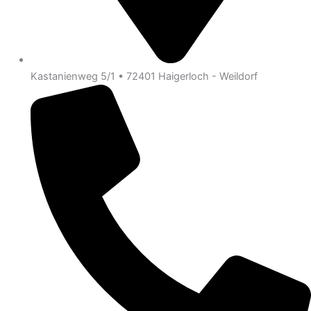
Kastanienweg 5/1 • 72401 Haigerloch - Weildorf