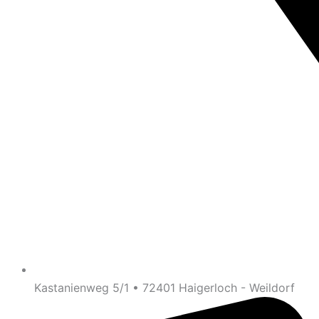
Kastanienweg 5/1 • 72401 Haigerloch - Weildorf