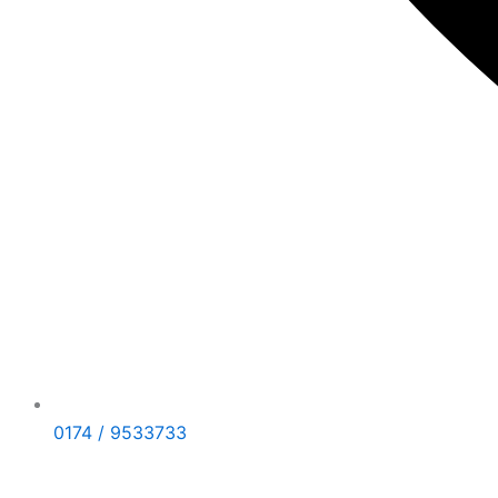
0174 / 9533733