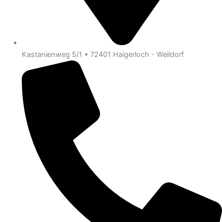
Kastanienweg 5/1 • 72401 Haigerloch - Weildorf