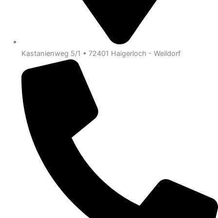
Kastanienweg 5/1 • 72401 Haigerloch - Weildorf