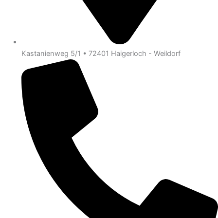
Kastanienweg 5/1 • 72401 Haigerloch - Weildorf