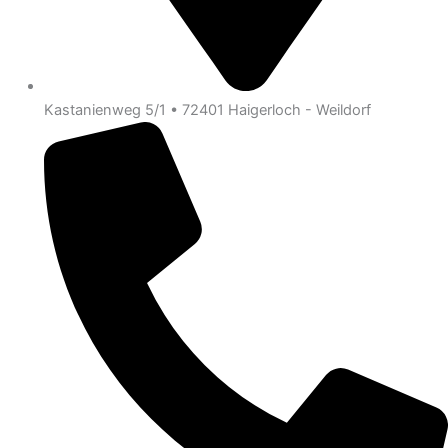
Kastanienweg 5/1 • 72401 Haigerloch - Weildorf