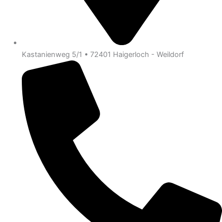
Kastanienweg 5/1 • 72401 Haigerloch - Weildorf