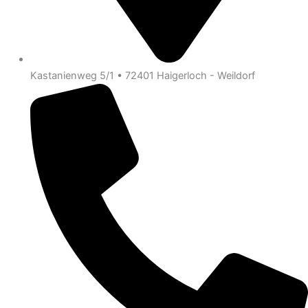
Kastanienweg 5/1 • 72401 Haigerloch - Weildorf